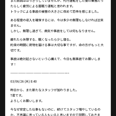
まだ原因ははっきりしていませんが、代行運転をした後の乗務だっ
たらしく疲労による居眠り運転と思われます。
トラックによる事故の被害の大きさに改めて恐怖を感じました。
ある程度の収入を確保するには、今は多少の無理もしなければ出来
ません。
しかし、無理し過ぎて、病気や事故をしては何もなりません。
疲れたら休憩する、眠くなったら少し寝る。
約束の時間に荷物を届ける事は大切な事ですが、命の方がもっと大
切です。
事故は絶対起さないという心構えで、今日も無事故でお願いしま
す！
——————————————————————–
03/06/26 (木) 8:40
昨日から、また新たなスタッフが加わりました。
T君です。
よろしくお願いします。
今なぜ安定した仕事もないのに、続けてスタッフ増やしているの
か、不思議に思っている人もいると思いますので説明しておきま