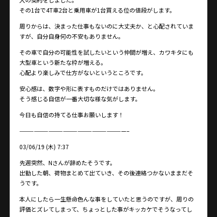
その1台で4T車2台と乗用車が1台買える位の値段がします。
周りからは、決まった仕事もないのに大丈夫か、と心配されていま
すが、自分自身何の不安もありません。
その車で自分の可能性を試したいという仲間が増え、カワキタにも
大型車という新たな枠が増える。
心配より楽しみで仕方がないというところです。
安心感は、数字や形に表すものだけではありません。
そう感じる自信が一番大切な様な気がします。
今日も自信の持てる仕事お願いします！
——————————————————————–
03/06/19 (木) 7:37
先週突然、Nさんが辞めたそうです。
出勤した朝、荷物まとめて出ていき、その後連絡つかないままだそ
うです。
本人にしたら一生懸命色んな事をしていたと思うのですが、周りの
評価とズレてしまって、ちょっとした事がキッカケでそうなってし