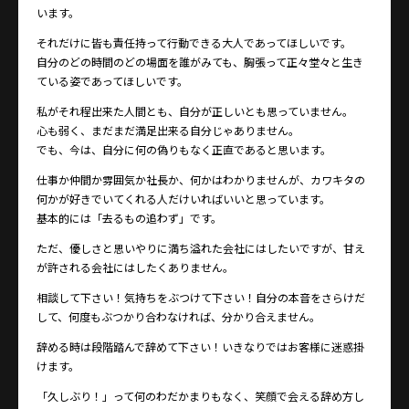
います。
それだけに皆も責任持って行動できる大人であってほしいです。
自分のどの時間のどの場面を誰がみても、胸張って正々堂々と生き
ている姿であってほしいです。
私がそれ程出来た人間とも、自分が正しいとも思っていません。
心も弱く、まだまだ満足出来る自分じゃありません。
でも、今は、自分に何の偽りもなく正直であると思います。
仕事か仲間か雰囲気か社長か、何かはわかりませんが、カワキタの
何かが好きでいてくれる人だけいればいいと思っています。
基本的には「去るもの追わず」です。
ただ、優しさと思いやりに満ち溢れた会社にはしたいですが、甘え
が許される会社にはしたくありません。
相談して下さい！気持ちをぶつけて下さい！自分の本音をさらけだ
して、何度もぶつかり合わなければ、分かり合えません。
辞める時は段階踏んで辞めて下さい！いきなりではお客様に迷惑掛
けます。
「久しぶり！」って何のわだかまりもなく、笑顔で会える辞め方し