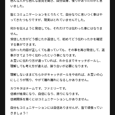
色んな人から色んな意見を聞き、自分自身、慢りがあったのかと思
いました。
皆とコミュニケーションをとりたくて、自分なりに思いつく事はや
ってきたつもりですが、現実はとれていませんでした。
何かを伝えようと発信しても、それだけでは伝わった事にはなりま
せん。
受信した方がどう感じたか返信して、初めてどう伝わったかを確認
する事ができます。
伝わった内容が正しくても違っていても、その事を再び発信して、返
事がきてようやく伝わったという事になります。
お互いに伝わり方が違っていれば、わかるまでキャッチボールし、
理解しても考え方が違えば、譲り合いが必要になります。
理解しないままどちらかがキャッチボールをやめれば、お互いの心
にしこりが残り、やがて離れ離れになるしかありません。
カワキタはチームです、ファミリーです。
信頼が結束になり、自信になり、誇りになります。
信頼関係を築くにはコミュニケーションしかありません。
自分もコミュニケーションには自信ありませんが、皆で頑張ってい
きましょう！