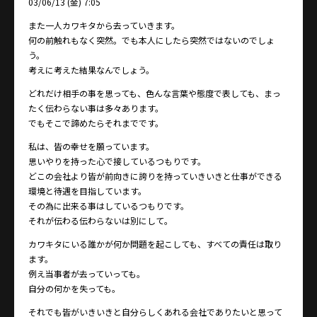
03/06/13 (金) 7:05
また一人カワキタから去っていきます。
何の前触れもなく突然。でも本人にしたら突然ではないのでしょ
う。
考えに考えた結果なんでしょう。
どれだけ相手の事を思っても、色んな言葉や態度で表しても、まっ
たく伝わらない事は多々あります。
でもそこで諦めたらそれまでです。
私は、皆の幸せを願っています。
思いやりを持った心で接しているつもりです。
どこの会社より皆が前向きに誇りを持っていきいきと仕事ができる
環境と待遇を目指しています。
その為に出来る事はしているつもりです。
それが伝わる伝わらないは別にして。
カワキタにいる誰かが何か問題を起こしても、すべての責任は取り
ます。
例え当事者が去っていっても。
自分の何かを失っても。
それでも皆がいきいきと自分らしくあれる会社でありたいと思って