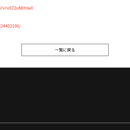
h?v=vXZ2uN0hIw0
824402190/
一覧に戻る