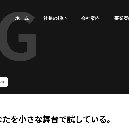
G
ホーム
社長の想い
会社案内
事業案
92)
なたを小さな舞台で試している。