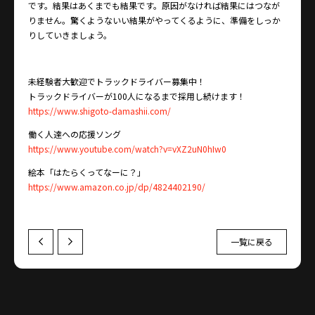
です。結果はあくまでも結果です。原因がなければ結果にはつなが
りません。驚くようないい結果がやってくるように、準備をしっか
りしていきましょう。
未経験者大歓迎でトラックドライバー募集中！
トラックドライバーが100人になるまで採用し続けます！
https://www.shigoto-damashii.com/
働く人達への応援ソング
https://www.youtube.com/watch?v=vXZ2uN0hIw0
絵本「はたらくってなーに？」
https://www.amazon.co.jp/dp/4824402190/
一覧に戻る
Prev
Next